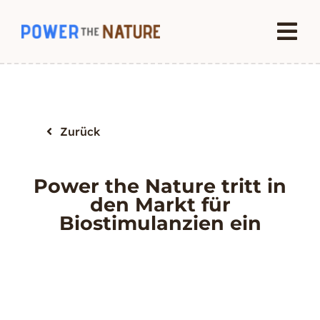
Skip
to
Tog
content
Nav
Startseite
Lösungen
Zurück
Patent
Power the Nature tritt in
den Markt für
Biostimulanzien ein
Unser Engagement
Ressourcen