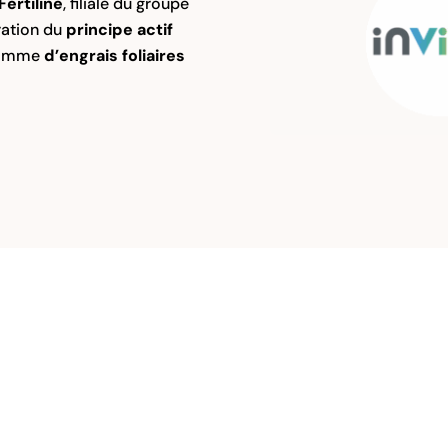
ertiline
, filiale du groupe
ration du
principe actif
 gamme
d’engrais foliaires