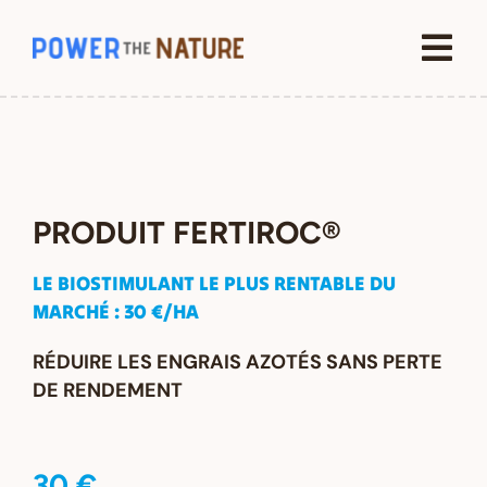
Passer
au
Tog
contenu
Nav
Accueil
Solutions
PRODUIT FERTIROC®
Brevets
LE BIOSTIMULANT LE PLUS RENTABLE DU
MARCHÉ : 30 €/HA
Engagements
RÉDUIRE LES ENGRAIS AZOTÉS
SANS PERTE
DE RENDEMENT
Ressources
30 €